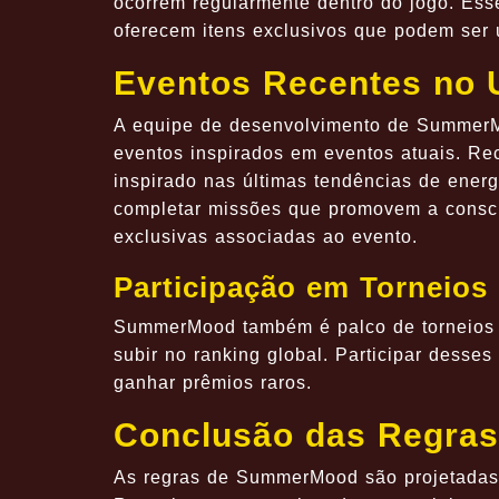
ocorrem regularmente dentro do jogo. Ess
oferecem itens exclusivos que podem ser u
Eventos Recentes no
A equipe de desenvolvimento de SummerM
eventos inspirados em eventos atuais. Re
inspirado nas últimas tendências de ener
completar missões que promovem a consc
exclusivas associadas ao evento.
Participação em Torneios
SummerMood também é palco de torneios r
subir no ranking global. Participar desse
ganhar prêmios raros.
Conclusão das Regras
As regras de SummerMood são projetadas p