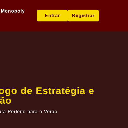
Monopoly
Entrar
Registrar
go de Estratégia e
rão
ra Perfeito para o Verão