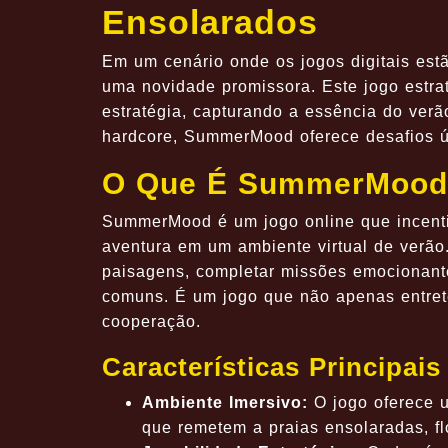
Ensolarados
Em um cenário onde os jogos digitais est
uma novidade promissora. Este jogo estra
estratégia, capturando a essência do ver
hardcore, SummerMood oferece desafios ú
O Que É SummerMood
SummerMood é um jogo online que incenti
aventura em um ambiente virtual de verão.
paisagens, completar missões emocionante
comuns. É um jogo que não apenas entret
cooperação.
Características Principais
Ambiente Imersivo:
O jogo oferece u
que remetem a praias ensolaradas, fl