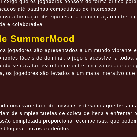
 exige que os jogadores pensem de forma crítica para
ncados até batalhas competitivas de interesses.
va a formação de equipes e a comunicação entre jog
 e colaborativa.
 de SummerMood
os jogadores são apresentados a um mundo vibrante e
ontroles fáceis de dominar, o jogo é acessível a todos. 
ando seu avatar, escolhendo entre uma variedade de 
ida, os jogadores são levados a um mapa interativo que
.
do uma variedade de missões e desafios que testam 
iam de simples tarefas de coleta de itens a enfrentar 
issão completada proporciona recompensas, que podem
desbloquear novos conteúdos.