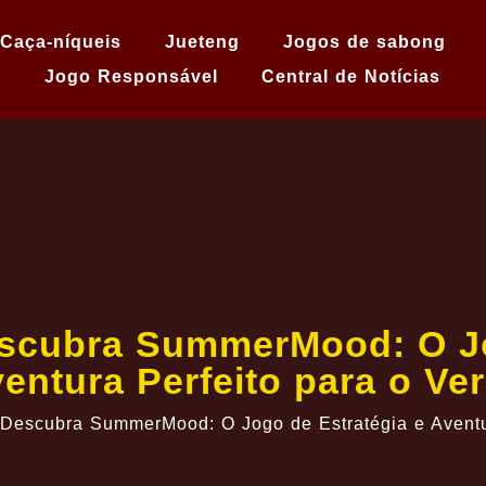
Caça-níqueis
Jueteng
Jogos de sabong
Jogo Responsável
Central de Notícias
Descubra SummerMood: O Jo
entura Perfeito para o Ve
| Descubra SummerMood: O Jogo de Estratégia e Aventu