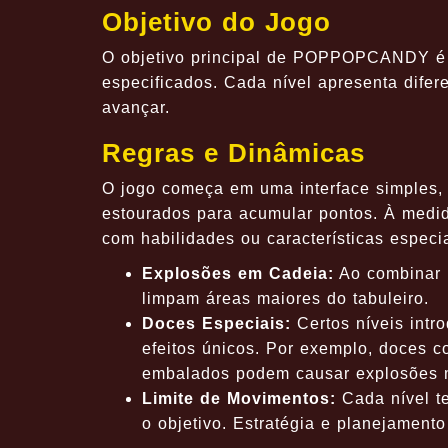
Objetivo do Jogo
O objetivo principal de POPPOPCANDY é c
especificados. Cada nível apresenta dife
avançar.
Regras e Dinâmicas
O jogo começa em uma interface simples,
estourados para acumular pontos. À medi
com habilidades ou características especia
Explosões em Cadeia:
Ao combinar 
limpam áreas maiores do tabuleiro.
Doces Especiais:
Certos níveis int
efeitos únicos. Por exemplo, doces co
embalados podem causar explosões 
Limite de Movimentos:
Cada nível te
o objetivo. Estratégia e planejamento