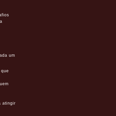
afios
ra
cada um
 que
suem
atingir