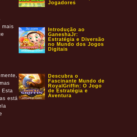
Jogadores
s
o mais
Introdução ao
ue
GaneshaJr:
Estratégia e Diversão
no Mundo dos Jogos
Digitais
emente,
Descubra o
Fascinante Mundo de
 mas
RoyalGriffin: O Jogo
de Estratégia e
. Esta
Aventura
as está
ela
e