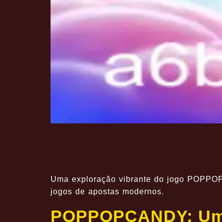
Uma exploração vibrante do jogo POPPOP
jogos de apostas modernos.
POPPOPCANDY: Uma