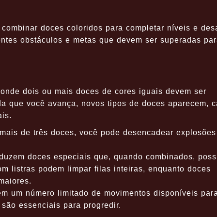
ombinar doces coloridos para completar níveis e des
rentes obstáculos e metas que devem ser superadas pa
 onde dois ou mais doces de cores iguais devem ser
da que você avança, novos tipos de doces aparecem, 
is.
mais de três doces, você pode desencadear explosões
roduzem doces especiais que, quando combinados, pos
m listras podem limpar filas inteiras, enquanto doces
maiores.
m um número limitado de movimentos disponíveis para 
 são essenciais para progredir.