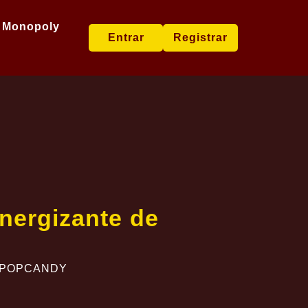
Monopoly
Entrar
Registrar
nergizante de
POPPOPCANDY