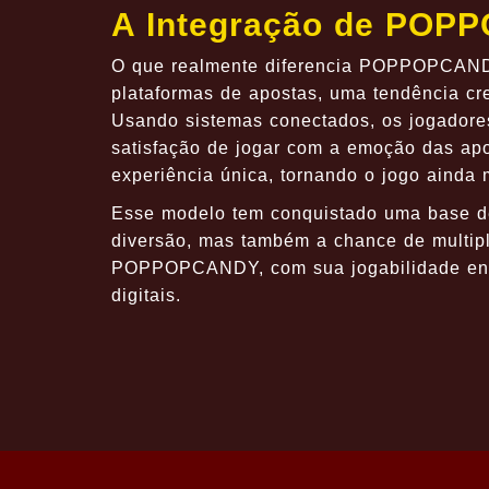
A Integração de POP
O que realmente diferencia POPPOPCANDY
plataformas de apostas, uma tendência cr
Usando sistemas conectados, os jogador
satisfação de jogar com a emoção das ap
experiência única, tornando o jogo ainda
Esse modelo tem conquistado uma base d
diversão, mas também a chance de multipl
POPPOPCANDY, com sua jogabilidade envol
digitais.