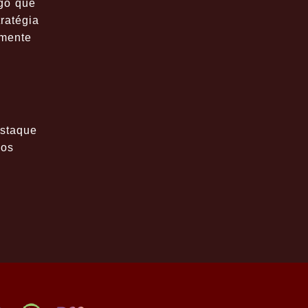
go que
ratégia
lmente
estaque
vos