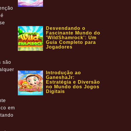
tenção
 é
se
Desvendando o
Fascinante Mundo do
'WildShamrock': Um
Guia Completo para
Jogadores
s são
alquer
Introdução ao
GaneshaJr:
Estratégia e Diversão
no Mundo dos Jogos
Digitais
nte
ico em
etando