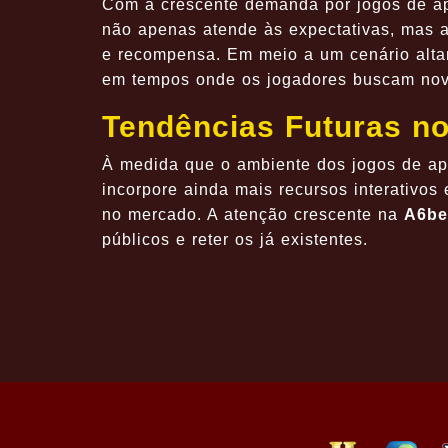
Com a crescente demanda por jogos de a
não apenas atende às expectativas, mas as
e recompensa. Em meio a um cenário alta
em tempos onde os jogadores buscam nova
Tendências Futuras 
À medida que o ambiente dos jogos de ap
incorpore ainda mais recursos interativo
no mercado. A atenção crescente na
A6be
públicos e reter os já existentes.