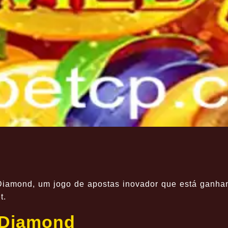
amond, um jogo de apostas inovador que está ganha
t.
aDiamond