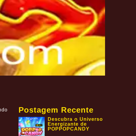
Postagem Recente
ndo
Descubra o Universo
Energizante de
POPPOPCANDY