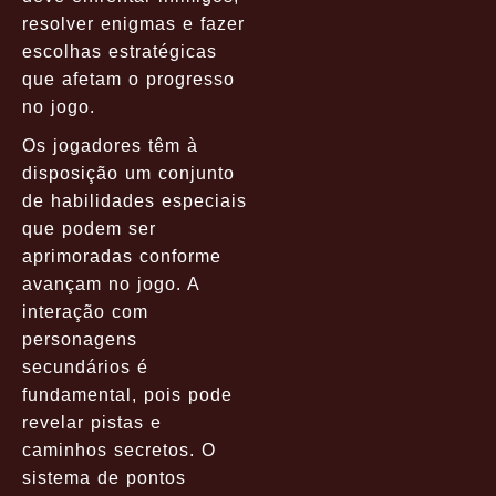
resolver enigmas e fazer
escolhas estratégicas
que afetam o progresso
no jogo.
Os jogadores têm à
disposição um conjunto
de habilidades especiais
que podem ser
aprimoradas conforme
avançam no jogo. A
interação com
personagens
secundários é
fundamental, pois pode
revelar pistas e
caminhos secretos. O
sistema de pontos