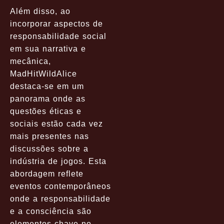
Além disso, ao
incorporar aspectos de
responsabilidade social
em sua narrativa e
mecânica,
MadHitWildAlice
destaca-se em um
panorama onde as
questões éticas e
sociais estão cada vez
mais presentes nas
discussões sobre a
indústria de jogos. Esta
abordagem reflete
eventos contemporâneos
onde a responsabilidade
e a consciência são
elementos chave no