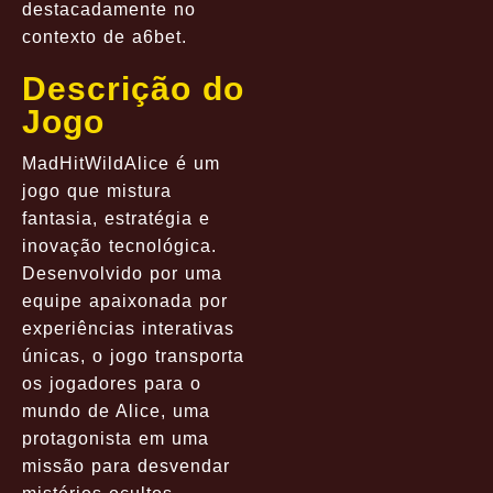
destacadamente no
contexto de a6bet.
Descrição do
Jogo
MadHitWildAlice é um
jogo que mistura
fantasia, estratégia e
inovação tecnológica.
Desenvolvido por uma
equipe apaixonada por
experiências interativas
únicas, o jogo transporta
os jogadores para o
mundo de Alice, uma
protagonista em uma
missão para desvendar