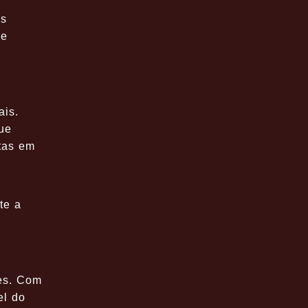
os
de
ais.
ue
tas em
te a
es. Com
el do