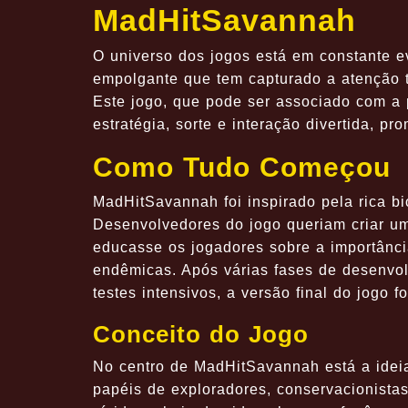
MadHitSavannah
O universo dos jogos está em constante
empolgante que tem capturado a atenção 
Este jogo, que pode ser associado com a p
estratégia, sorte e interação divertida, p
Como Tudo Começou
MadHitSavannah foi inspirado pela rica bi
Desenvolvedores do jogo queriam criar u
educasse os jogadores sobre a importânci
endêmicas. Após várias fases de desenvol
testes intensivos, a versão final do jogo
Conceito do Jogo
No centro de MadHitSavannah está a idei
papéis de exploradores, conservacionista