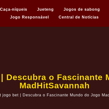
Caça-níqueis
Jueteng
Jogos de sabong
Jogo Responsável
Central de Notícias
t | Descubra o Fascinante
MadHitSavannah
t jogo bet | Descubra o Fascinante Mundo do Jogo M