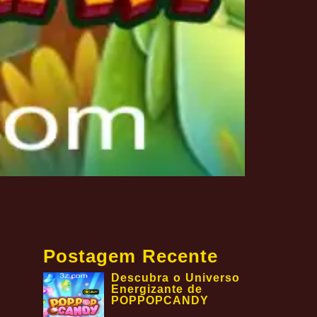
Postagem Recente
Descubra o Universo
Energizante de
POPPOPCANDY