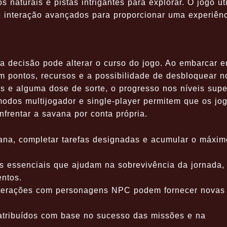
 naturais e pistas intrigantes para explorar. O jogo uti
de interação avançados para proporcionar uma experiên
decisão pode alterar o curso do jogo. Ao embarcar 
m pontos, recursos e a possibilidade de desbloquear n
es e alguma dose de sorte, o progresso nos níveis supe
odos multijogador e single-player permitem que os jo
frentar a savana por conta própria.
ana, completar tarefas designadas e acumular o máxim
s essenciais que ajudam na sobrevivência da jornada,
entos.
interações com personagens NPC podem fornecer novas
atribuídos com base no sucesso das missões e na