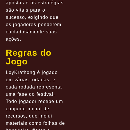
apostas e as estratégias
são vitais para o
sucesso, exigindo que
os jogadores ponderem
cuidadosamente suas
ações.
Regras do
Jogo
LoyKrathong é jogado
em várias rodadas, e
cada rodada representa
uma fase do festival.
Todo jogador recebe um
conjunto inicial de
recursos, que inclui
materiais como folhas de