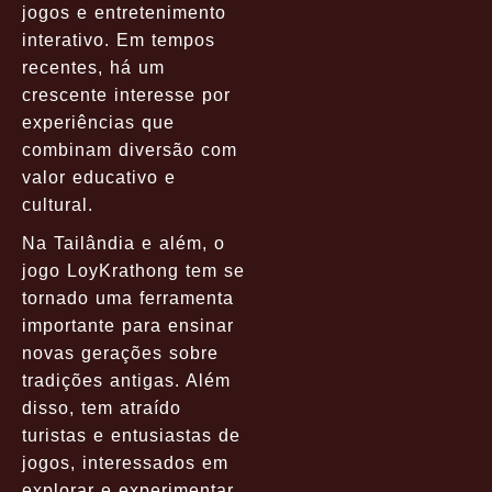
jogos e entretenimento
interativo. Em tempos
recentes, há um
crescente interesse por
experiências que
combinam diversão com
valor educativo e
cultural.
Na Tailândia e além, o
jogo LoyKrathong tem se
tornado uma ferramenta
importante para ensinar
novas gerações sobre
tradições antigas. Além
disso, tem atraído
turistas e entusiastas de
jogos, interessados em
explorar e experimentar