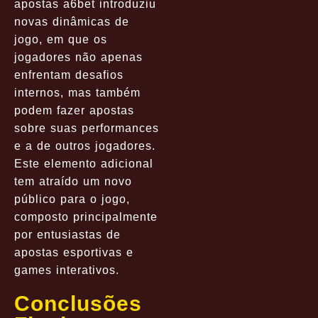
apostas a6bet introduziu
novas dinâmicas de
jogo, em que os
jogadores não apenas
enfrentam desafios
internos, mas também
podem fazer apostas
sobre suas performances
e a de outros jogadores.
Este elemento adicional
tem atraído um novo
público para o jogo,
composto principalmente
por entusiastas de
apostas esportivas e
games interativos.
Conclusões