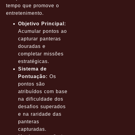
tempo que promove o
entretenimento.
Objetivo Principal:
Acumular pontos ao
capturar panteras
douradas e
completar missões
estratégicas.
Sistema de
Pontuação:
Os
pontos são
atribuídos com base
na dificuldade dos
desafios superados
e na raridade das
panteras
capturadas.