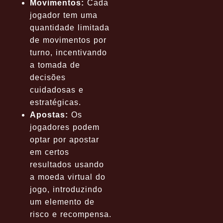
Movimentos:
Cada
jogador tem uma
quantidade limitada
de movimentos por
turno, incentivando
a tomada de
decisões
cuidadosas e
estratégicas.
Apostas:
Os
jogadores podem
optar por apostar
em certos
resultados usando
a moeda virtual do
jogo, introduzindo
um elemento de
risco e recompensa.