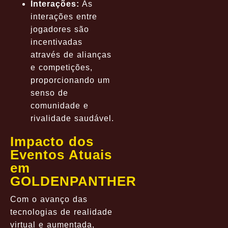
Interações:
As
interações entre
jogadores são
incentivadas
através de alianças
e competições,
proporcionando um
senso de
comunidade e
rivalidade saudável.
Impacto dos
Eventos Atuais
em
GOLDENPANTHER
Com o avanço das
tecnologias de realidade
virtual e aumentada,