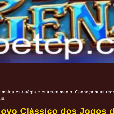
bina estratégia e entretenimento. Conheça suas regr
is.
vo Clássico dos Jogos 