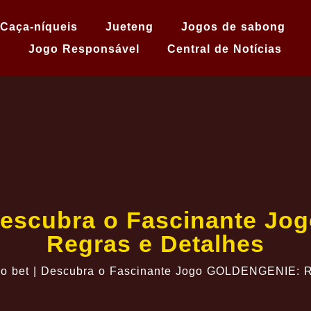
Caça-níqueis
Jueteng
Jogos de sabong
Jogo Responsável
Central de Notícias
 Descubra o Fascinante 
Regras e Detalhes
go bet | Descubra o Fascinante Jogo GOLDENGENIE: R