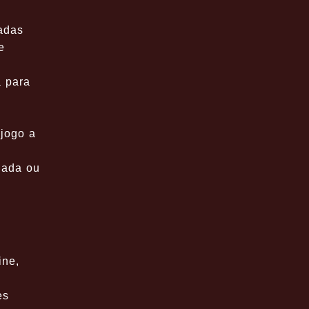
adas
e
a para
jogo a
nada ou
ine,
es