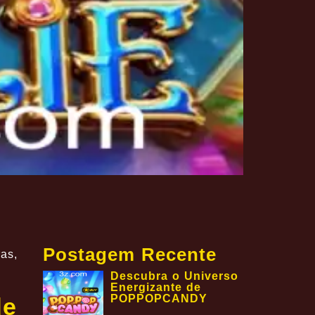
Postagem Recente
as,
Descubra o Universo
Energizante de
POPPOPCANDY
de