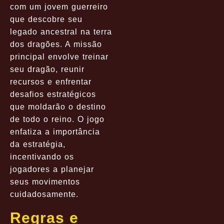
com um jovem guerreiro
que descobre seu
legado ancestral na terra
dos dragões. A missão
principal envolve treinar
seu dragão, reunir
recursos e enfrentar
desafios estratégicos
que moldarão o destino
de todo o reino. O jogo
enfatiza a importância
da estratégia,
incentivando os
jogadores a planejar
seus movimentos
cuidadosamente.
Regras e