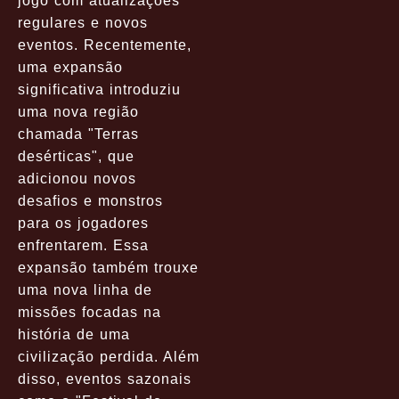
jogo com atualizações
regulares e novos
eventos. Recentemente,
uma expansão
significativa introduziu
uma nova região
chamada "Terras
desérticas", que
adicionou novos
desafios e monstros
para os jogadores
enfrentarem. Essa
expansão também trouxe
uma nova linha de
missões focadas na
história de uma
civilização perdida. Além
disso, eventos sazonais