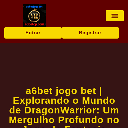
Caça-níque
Jogos de sabo
Jogo Res
Central de Notí
Entrar
Registrar
a6bet jogo bet |
Explorando o Mundo
de DragonWarrior: Um
Mergulho Profundo no