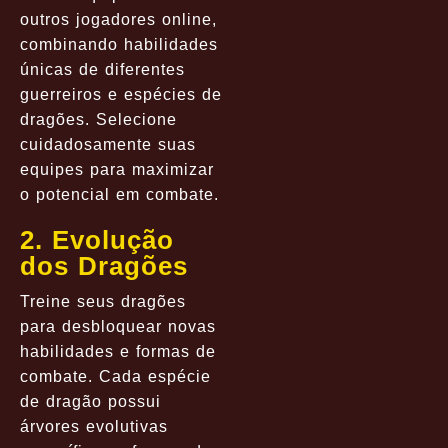
outros jogadores online,
combinando habilidades
únicas de diferentes
guerreiros e espécies de
dragões. Selecione
cuidadosamente suas
equipes para maximizar
o potencial em combate.
2. Evolução
dos Dragões
Treine seus dragões
para desbloquear novas
habilidades e formas de
combate. Cada espécie
de dragão possui
árvores evolutivas