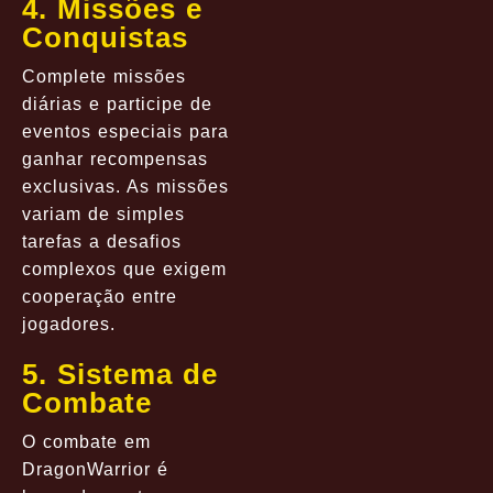
4. Missões e
Conquistas
Complete missões
diárias e participe de
eventos especiais para
ganhar recompensas
exclusivas. As missões
variam de simples
tarefas a desafios
complexos que exigem
cooperação entre
jogadores.
5. Sistema de
Combate
O combate em
DragonWarrior é