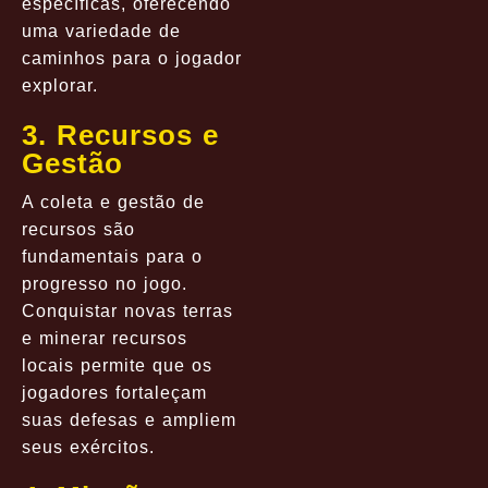
específicas, oferecendo
uma variedade de
caminhos para o jogador
explorar.
3. Recursos e
Gestão
A coleta e gestão de
recursos são
fundamentais para o
progresso no jogo.
Conquistar novas terras
e minerar recursos
locais permite que os
jogadores fortaleçam
suas defesas e ampliem
seus exércitos.