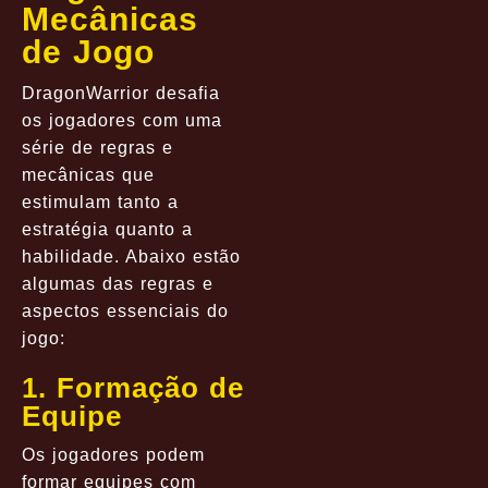
Mecânicas
de Jogo
DragonWarrior desafia
os jogadores com uma
série de regras e
mecânicas que
estimulam tanto a
estratégia quanto a
habilidade. Abaixo estão
algumas das regras e
aspectos essenciais do
jogo:
1. Formação de
Equipe
Os jogadores podem
formar equipes com