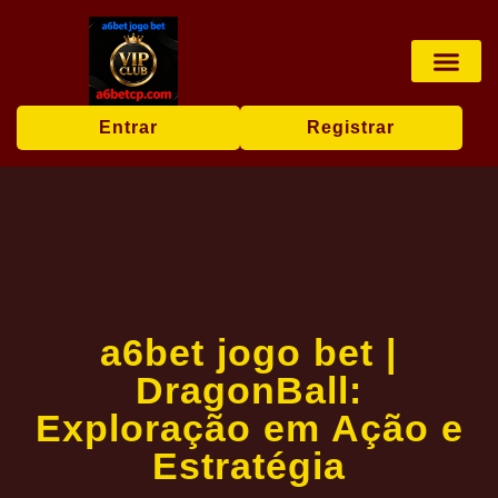
Caça-níque
Jogos de sabo
Jogo Res
Central de Notí
Entrar
Registrar
a6bet jogo bet |
DragonBall:
Exploração em Ação e
Estratégia