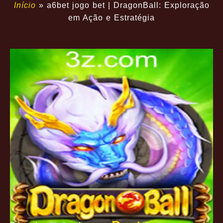
Início
»
a6bet jogo bet | DragonBall: Exploração
em Ação e Estratégia