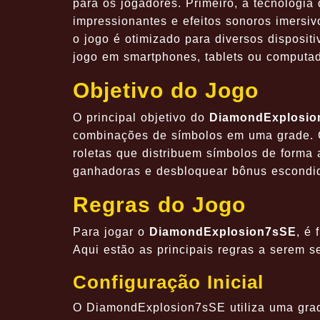
para os jogadores. Primeiro, a tecnologia
impressionantes e efeitos sonoros imersiv
o jogo é otimizado para diversos disposit
jogo em smartphones, tablets ou computad
Objetivo do Jogo
O principal objetivo do
DiamondExplosio
combinações de símbolos em uma grade. C
roletas que distribuem símbolos de forma 
ganhadoras e desbloquear bônus escondi
Regras do Jogo
Para jogar o
DiamondExplosion7sSE
, é
Aqui estão as principais regras a serem s
Configuração Inicial
O DiamondExplosion7sSE utiliza uma grad