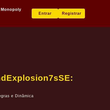
Monopoly
Entrar
Registrar
ndExplosion7sSE:
egras e Dinâmica