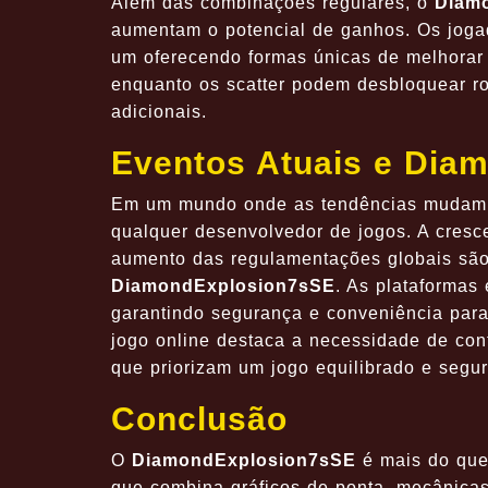
Além das combinações regulares, o
Diam
aumentam o potencial de ganhos. Os jogad
um oferecendo formas únicas de melhorar 
enquanto os scatter podem desbloquear r
adicionais.
Eventos Atuais e Dia
Em um mundo onde as tendências mudam ra
qualquer desenvolvedor de jogos. A cresc
aumento das regulamentações globais são
DiamondExplosion7sSE
. As plataformas
garantindo segurança e conveniência para
jogo online destaca a necessidade de con
que priorizam um jogo equilibrado e segur
Conclusão
O
DiamondExplosion7sSE
é mais do que
que combina gráficos de ponta, mecânicas