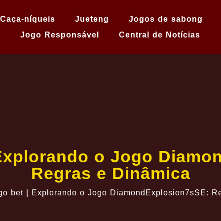
Caça-níqueis
Jueteng
Jogos de sabong
Jogo Responsável
Central de Notícias
| Explorando o Jogo Diamo
Regras e Dinâmica
ogo bet | Explorando o Jogo DiamondExplosion7sSE: R