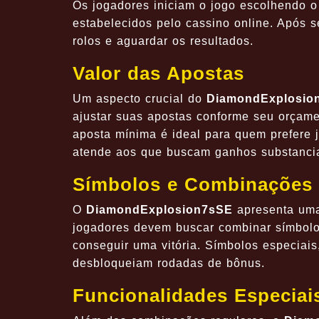
Os jogadores iniciam o jogo escolhendo o 
estabelecidos pelo cassino online. Após s
rolos e aguardar os resultados.
Valor das Apostas
Um aspecto crucial do
DiamondExplosio
ajustar suas apostas conforme seu orçamen
aposta mínima é ideal para quem prefere 
atende aos que buscam ganhos substancia
Símbolos e Combinações
O
DiamondExplosion7sSE
apresenta uma
jogadores devem buscar combinar símbolo
conseguir uma vitória. Símbolos especiais
desbloqueiam rodadas de bônus.
Funcionalidades Especiai