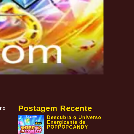
Postagem Recente
omo
Descubra o Universo
Energizante de
POPPOPCANDY