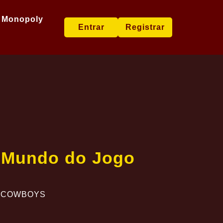
Monopoly
Entrar
Registrar
e Mundo do Jogo
ogo COWBOYS