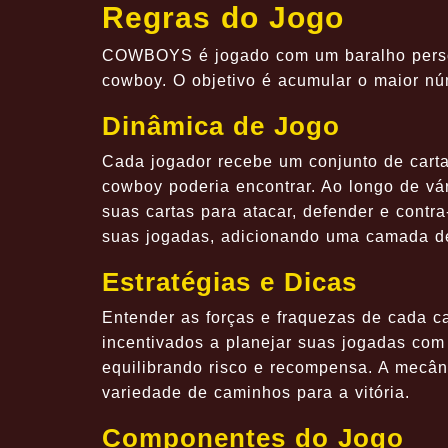
Regras do Jogo
COWBOYS é jogado com um baralho person
cowboy. O objetivo é acumular o maior nú
Dinâmica de Jogo
Cada jogador recebe um conjunto de cart
cowboy poderia encontrar. Ao longo de vá
suas cartas para atacar, defender e contra
suas jogadas, adicionando uma camada de
Estratégias e Dicas
Entender as forças e fraquezas de cada ca
incentivados a planejar suas jogadas com
equilibrando risco e recompensa. A mecâ
variedade de caminhos para a vitória.
Componentes do Jogo