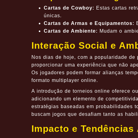
Cartas de Cowboy:
Estas cartas ret
únicas.
Cartas de Armas e Equipamentos:
E
Cartas de Ambiente:
Mudam o ambien
Interação Social e Am
Nos dias de hoje, com a popularidade d
proporcionar uma experiência que não ape
Os jogadores podem formar alianças tempo
formato multiplayer online.
A introdução de torneios online oferece o
adicionando um elemento de competitivida
estratégias baseadas em probabilidades 
buscam jogos que desafiam tanto as habili
Impacto e Tendências 