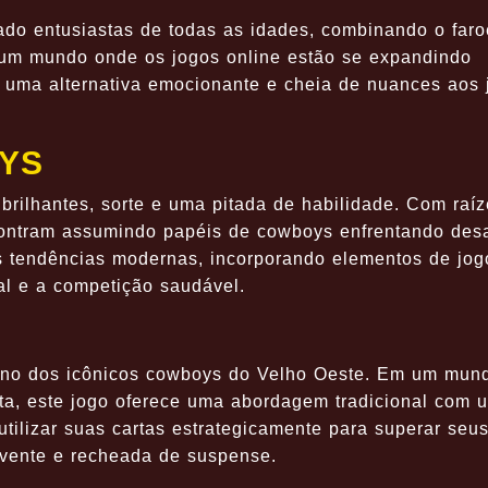
o entusiastas de todas as idades, combinando o faro
 um mundo onde os jogos online estão se expandindo
ma alternativa emocionante e cheia de nuances aos 
OYS
ilhantes, sorte e uma pitada de habilidade. Com raíz
contram assumindo papéis de cowboys enfrentando desa
 às tendências modernas, incorporando elementos de jog
al e a competição saudável.
no dos icônicos cowboys do Velho Oeste. Em um mun
ta, este jogo oferece uma abordagem tradicional com 
ilizar suas cartas estrategicamente para superar seu
lvente e recheada de suspense.