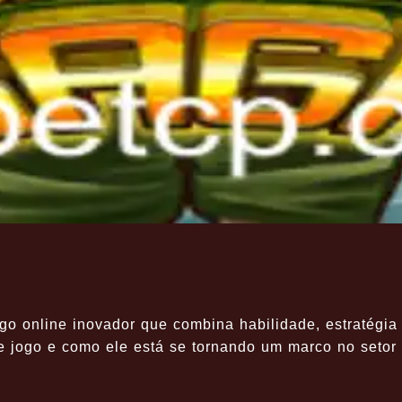
 online inovador que combina habilidade, estratégia 
e jogo e como ele está se tornando um marco no setor