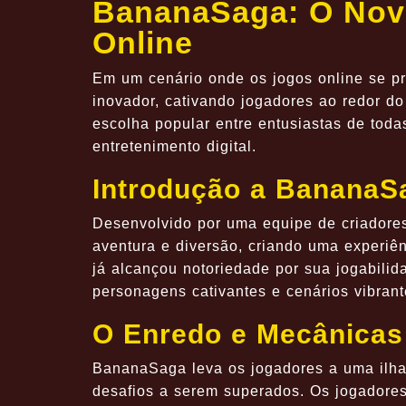
BananaSaga: O Nov
Online
Em um cenário onde os jogos online se p
inovador, cativando jogadores ao redor d
escolha popular entre entusiastas de toda
entretenimento digital.
Introdução a BananaS
Desenvolvido por uma equipe de criadore
aventura e diversão, criando uma experiê
já alcançou notoriedade por sua jogabilid
personagens cativantes e cenários vibran
O Enredo e Mecânicas
BananaSaga leva os jogadores a uma ilha
desafios a serem superados. Os jogadore