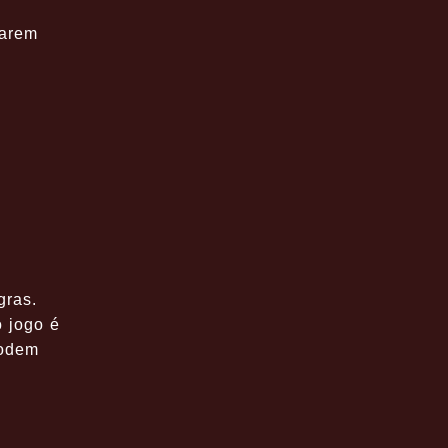
rarem
gras.
o jogo é
podem