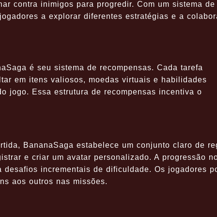
lhar contra inimigos para progredir. Com um sistema de
jogadores a explorar diferentes estratégias e a colabo
naSaga é seu sistema de recompensas. Cada tarefa
tar em itens valiosos, moedas virtuais e habilidades
do jogo. Essa estrutura de recompensas incentiva o
ertida, BananaSaga estabelece um conjunto claro de re
strar e criar um avatar personalizado. A progressão n
a desafios incrementais de dificuldade. Os jogadores 
uns aos outros nas missões.