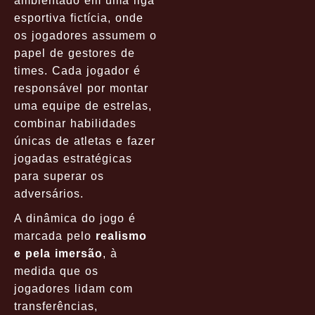
ambientado em uma liga
esportiva fictícia, onde
os jogadores assumem o
papel de gestores de
times. Cada jogador é
responsável por montar
uma equipe de estrelas,
combinar habilidades
únicas de atletas e fazer
jogadas estratégicas
para superar os
adversários.
A dinâmica do jogo é
marcada pelo
realismo
e pela imersão
, à
medida que os
jogadores lidam com
transferências,