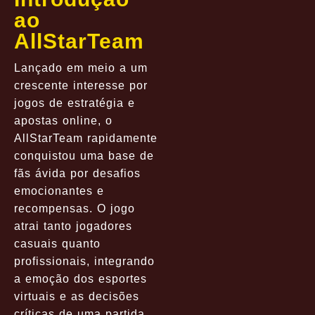
ao
AllStarTeam
Lançado em meio a um
crescente interesse por
jogos de estratégia e
apostas online, o
AllStarTeam rapidamente
conquistou uma base de
fãs ávida por desafios
emocionantes e
recompensas. O jogo
atrai tanto jogadores
casuais quanto
profissionais, integrando
a emoção dos esportes
virtuais e as decisões
críticas de uma partida