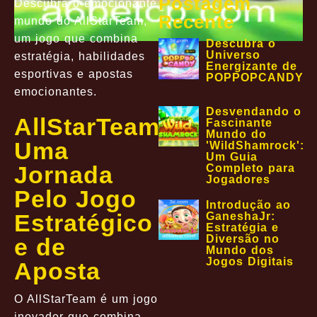
Postagem
Descubra o emocionante
Recente
mundo do AllStarTeam,
um jogo que combina
Descubra o
Universo
estratégia, habilidades
Energizante de
esportivas e apostas
POPPOPCANDY
emocionantes.
Desvendando o
AllStarTeam:
Fascinante
Mundo do
Uma
'WildShamrock':
Um Guia
Jornada
Completo para
Jogadores
Pelo Jogo
Introdução ao
Estratégico
GaneshaJr:
Estratégia e
Diversão no
e de
Mundo dos
Jogos Digitais
Aposta
O AllStarTeam é um jogo
inovador que combina