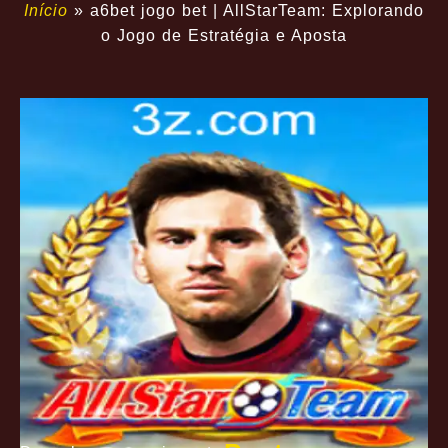
Início
»
a6bet jogo bet | AllStarTeam: Explorando
o Jogo de Estratégia e Aposta