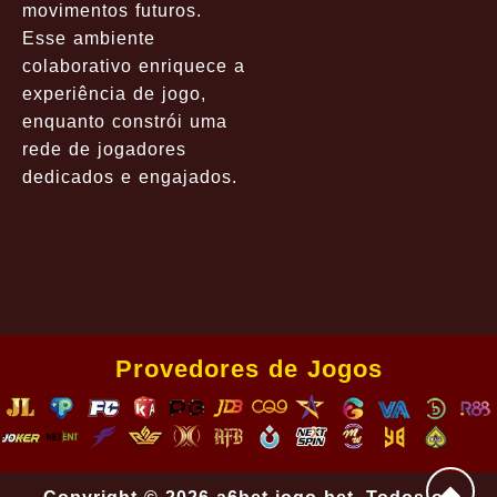
movimentos futuros.
Esse ambiente
colaborativo enriquece a
experiência de jogo,
enquanto constrói uma
rede de jogadores
dedicados e engajados.
Provedores de Jogos