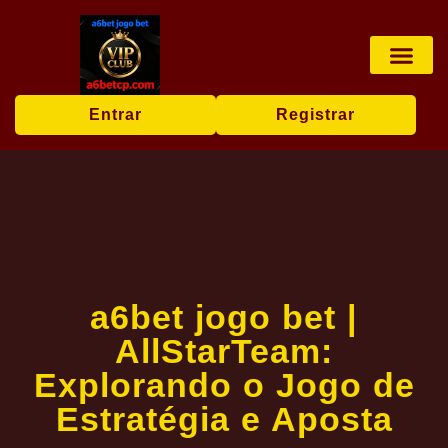
Caça-níque
Jogos de sabo
Jogo Res
Central de Notí
Entrar
Registrar
a6bet jogo bet |
AllStarTeam:
Explorando o Jogo de
Estratégia e Aposta