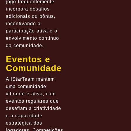
jogo frequentemente
incorpora desafios
adicionais ou bônus,
incentivando a
participação ativa e o
envolvimento contínuo
da comunidade.
Eventos e
Comunidade
AllStarTeam mantém
uma comunidade
vibrante e ativa, com
eventos regulares que
desafiam a criatividade
e a capacidade
estratégica dos
jogadores. Competições