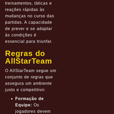
treinamentos, táticas e
reações rápidas às
mudanças no curso das
partidas. A capacidade
de prever e se adaptar
às condições é
essencial para triunfar.
Regras do
AllStarTeam
O AllStarTeam segue um
conjunto de regras que
assegura um ambiente
justo e competitivo:
Formação de
Equipe:
Os
jogadores devem