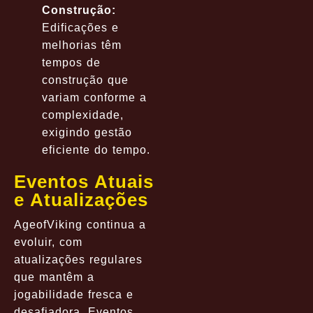
Construção:
Edificações e
melhorias têm
tempos de
construção que
variam conforme a
complexidade,
exigindo gestão
eficiente do tempo.
Eventos Atuais
e Atualizações
AgeofViking continua a
evoluir, com
atualizações regulares
que mantêm a
jogabilidade fresca e
desafiadora. Eventos