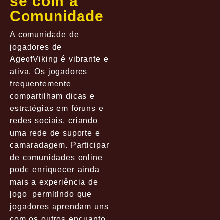
se com a
Comunidade
A comunidade de
jogadores de
AgeofViking é vibrante e
ativa. Os jogadores
frequentemente
compartilham dicas e
estratégias em fóruns e
redes sociais, criando
uma rede de suporte e
camaradagem. Participar
de comunidades online
pode enriquecer ainda
mais a experiência de
jogo, permitindo que
jogadores aprendam uns
com os outros enquanto