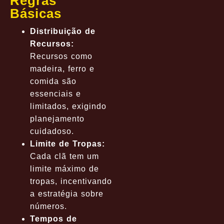
Regras
Básicas
Distribuição de
Recursos:
Recursos como
madeira, ferro e
comida são
essenciais e
limitados, exigindo
planejamento
cuidadoso.
Limite de Tropas:
Cada clã tem um
limite máximo de
tropas, incentivando
a estratégia sobre
números.
Tempos de