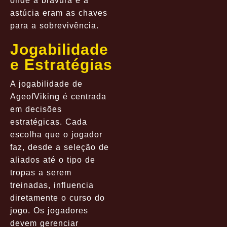
onde a bravura e a
astúcia eram as chaves
para a sobrevivência.
Jogabilidade
e Estratégias
A jogabilidade de
AgeofViking é centrada
em decisões
estratégicas. Cada
escolha que o jogador
faz, desde a seleção de
aliados até o tipo de
tropas a serem
treinadas, influencia
diretamente o curso do
jogo. Os jogadores
devem gerenciar